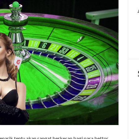
narik tentu akan sangat berkesan bagi para bettor.