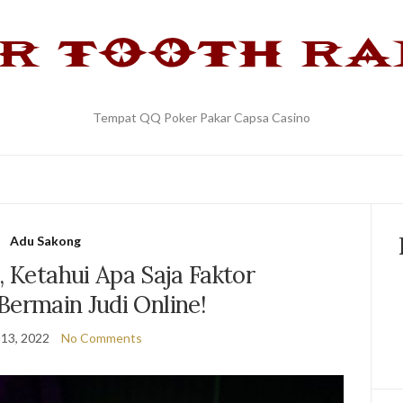
Tempat QQ Poker Pakar Capsa Casino
Adu Sakong
, Ketahui Apa Saja Faktor
Bermain Judi Online!
13, 2022
No Comments