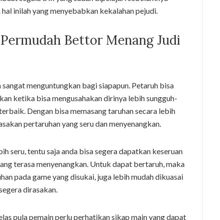
a hal inilah yang menyebabkan kekalahan pejudi.
 Permudah Bettor Menang Judi
 sangat menguntungkan bagi siapapun. Petaruh bisa
kan ketika bisa mengusahakan dirinya lebih sungguh-
terbaik. Dengan bisa memasang taruhan secara lebih
 rasakan pertaruhan yang seru dan menyenangkan.
h seru, tentu saja anda bisa segera dapatkan keseruan
ang terasa menyenangkan. Untuk dapat bertaruh, maka
uhan pada game yang disukai, juga lebih mudah dikuasai
egera dirasakan.
las pula pemain perlu perhatikan sikap main yang dapat