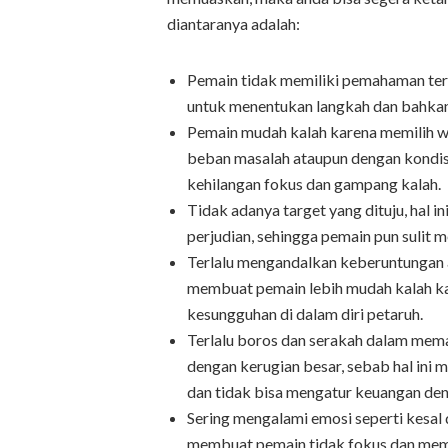
diantaranya adalah:
Pemain tidak memiliki pemahaman terh
untuk menentukan langkah dan bahkan
Pemain mudah kalah karena memilih wa
beban masalah ataupun dengan kondisi
kehilangan fokus dan gampang kalah.
Tidak adanya target yang dituju, hal 
perjudian, sehingga pemain pun sulit
Terlalu mengandalkan keberuntungan ata
membuat pemain lebih mudah kalah kar
kesungguhan di dalam diri petaruh.
Terlalu boros dan serakah dalam mem
dengan kerugian besar, sebab hal in
dan tidak bisa mengatur keuangan den
Sering mengalami emosi seperti kesal 
membuat pemain tidak fokus dan memb