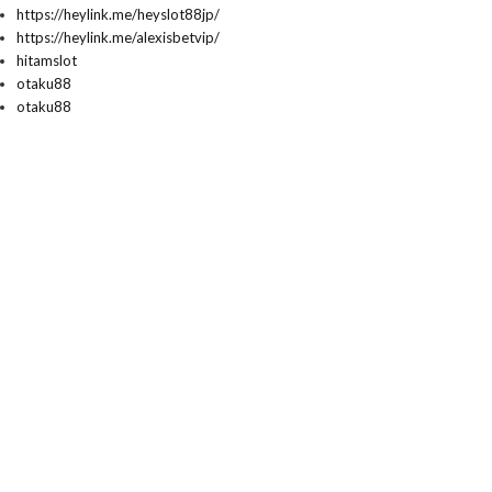
https://heylink.me/heyslot88jp/
https://heylink.me/alexisbetvip/
hitamslot
otaku88
otaku88