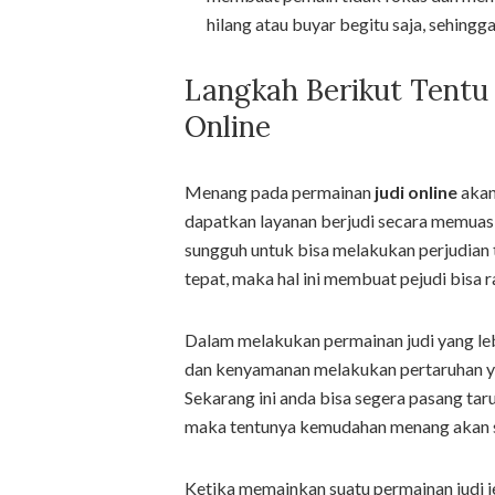
hilang atau buyar begitu saja, sehingg
Langkah Berikut Tentu
Online
Menang pada permainan
judi online
akan
dapatkan layanan berjudi secara memuas
sungguh untuk bisa melakukan perjudian 
tepat, maka hal ini membuat pejudi bisa
Dalam melakukan permainan judi yang lebi
dan kenyamanan melakukan pertaruhan y
Sekarang ini anda bisa segera pasang tar
maka tentunya kemudahan menang akan s
Ketika memainkan suatu permainan judi je