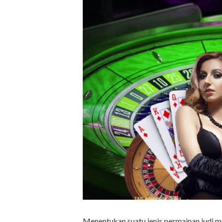
Menentukan suatu jenis permainan judi me